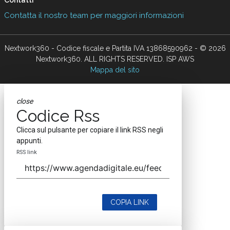
Contatti
Contatta il nostro team per maggiori informazioni
Nextwork360 - Codice fiscale e Partita IVA 13868590962 - © 2026
Nextwork360. ALL RIGHTS RESERVED. ISP AWS
Mappa del sito
close
Codice Rss
Clicca sul pulsante per copiare il link RSS negli
appunti.
RSS link
COPIA LINK