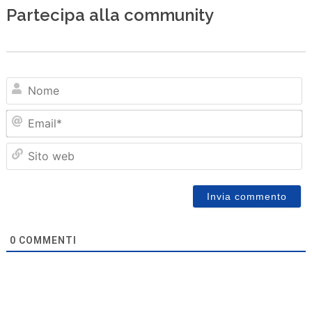
Partecipa alla community
N
Em
Sit
we
0
COMMENTI