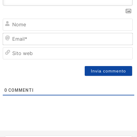
N
Em
Sit
we
0
COMMENTI