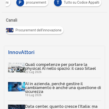
P
T
azioni
procurement
Tutto su Codice Appalti
Canali
Procurement dell'innovazione
InnovAttori
Quali competenze per portare la
physical AI nello spazio: il caso Sitael
22 Lug 2026
AI in azienda, perché gestire il
cambiamento è anche una questione di
sicurezza
10 Lug 2026
Data center, quanto cresce l’Italia: ma