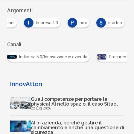
Argomenti
I
P
S
bandi
Impresa 4.0
pmi
startup
Canali
S
ienda
Procurement dell'innovazione
Startup
InnovAttori
Quali competenze per portare la
physical AI nello spazio: il caso Sitael
22 Lug 2026
AI in azienda, perché gestire il
cambiamento è anche una questione di
sicurezza