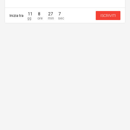
11
8
27
7
Inizia tra
ISCRIVITI