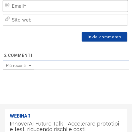
Em
Sit
we
2
COMMENTI
Più recenti
WEBINAR
InnoverAI Future Talk - Accelerare prototipi
e test, riducendo rischi e costi