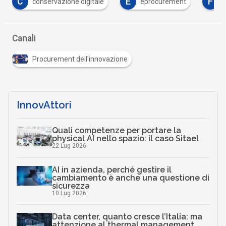
E
F
F
eprocurement
fondi europei
formazio
…
Canali
Procurement dell'innovazione
InnovAttori
Quali competenze per portare la
physical AI nello spazio: il caso Sitael
22 Lug 2026
AI in azienda, perché gestire il
cambiamento è anche una questione di
sicurezza
10 Lug 2026
Data center, quanto cresce l’Italia: ma
attenzione al thermal management