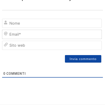
N
Em
Sit
we
0
COMMENTI