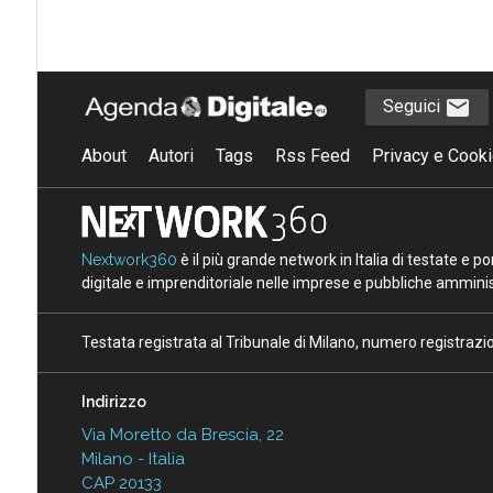
Seguici
About
Autori
Tags
Rss Feed
Privacy e Cooki
Nextwork360
è il più grande network in Italia di testate e 
digitale e imprenditoriale nelle imprese e pubbliche amminist
Testata registrata al Tribunale di Milano, numero registraz
Indirizzo
Via Moretto da Brescia, 22
Milano - Italia
CAP 20133