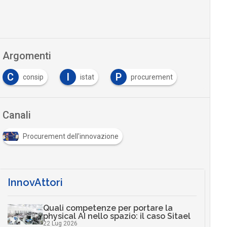
Argomenti
C
I
P
consip
istat
procurement
Canali
Procurement dell'innovazione
InnovAttori
Quali competenze per portare la
physical AI nello spazio: il caso Sitael
22 Lug 2026