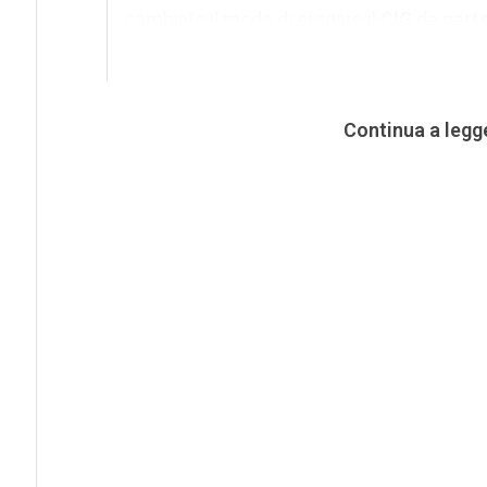
cambiato il modo di erogare il
CIG da parte
Continua a legg