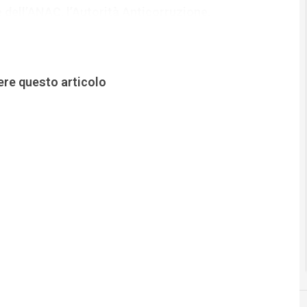
 dell’ANAC, l’Autorità Anticorruzione.
ere questo articolo