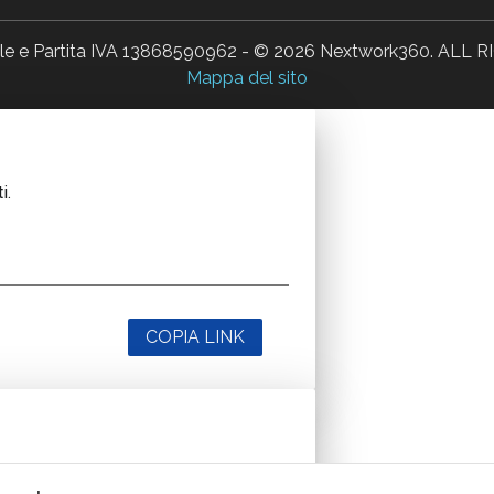
ale e Partita IVA 13868590962 - © 2026 Nextwork360. AL
Mappa del sito
i.
COPIA LINK
i.