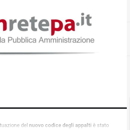
ttuazione del
nuovo codice degli appalti
è stato