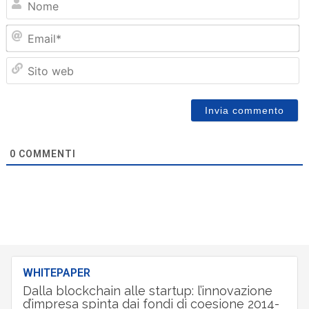
Em
Sit
we
0
COMMENTI
WHITEPAPER
Dalla blockchain alle startup: l’innovazione
d’impresa spinta dai fondi di coesione 2014-