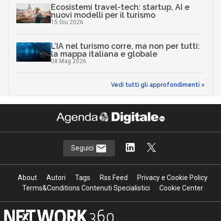
Ecosistemi travel-tech: startup, AI e
nuovi modelli per il turismo
15 Giu 2026
L’IA nel turismo corre, ma non per tutti:
la mappa italiana e globale
08 Mag 2026
Vedi tutti gli approfondimenti >
Seguici
About
Autori
Tags
Rss Feed
Privacy e Cookie Policy
Terms&Conditions Contenuti Specialistici
Cookie Center