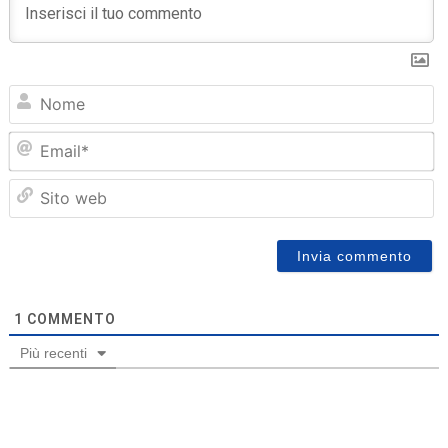
N
Em
Sit
we
1
COMMENTO
Più recenti