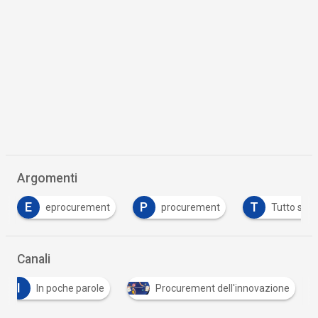
Argomenti
P
T
ocurement
procurement
Tutto su Codice Appalti
Canali
I
In poche parole
Procurement dell'innovazione