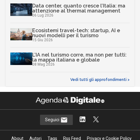
Data center, quanto cresce l’Italia: ma
attenzione al thermal management
06 Lug 2026
Ecosistemi travel-tech: startup, AI e
nuovi modelli per il turismo
15 Giu 2026
L’IA nel turismo corre, ma non per tutti:
la mappa italiana e globale
08 Mag 2026
Vedi tutti gli approfondimenti >
Seguici
About
Autori
Tags
Rss Feed
Privacy e Cookie Policy