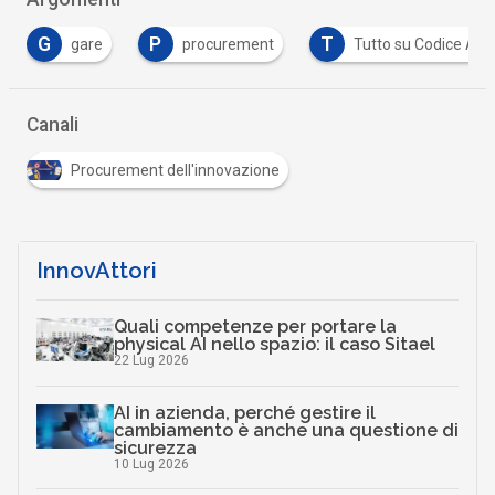
P
T
gare
procurement
Tutto su Codice Appalti
Canali
Procurement dell'innovazione
InnovAttori
Quali competenze per portare la
physical AI nello spazio: il caso Sitael
22 Lug 2026
AI in azienda, perché gestire il
cambiamento è anche una questione di
sicurezza
10 Lug 2026