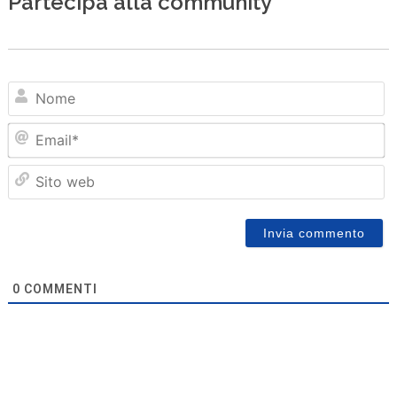
Partecipa alla community
N
Em
Sit
we
0
COMMENTI