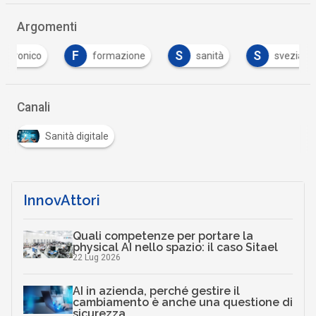
Argomenti
F
S
S
T
formazione
sanità
svezia
t
Canali
Sanità digitale
InnovAttori
Quali competenze per portare la
physical AI nello spazio: il caso Sitael
22 Lug 2026
AI in azienda, perché gestire il
cambiamento è anche una questione di
sicurezza