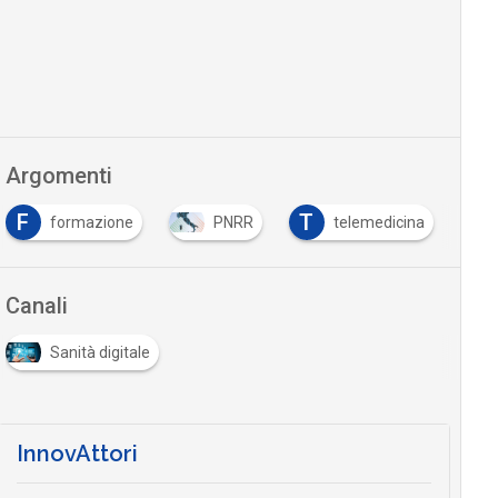
Argomenti
F
T
formazione
PNRR
telemedicina
Canali
Sanità digitale
InnovAttori