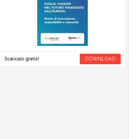
Scaricalo gratis!
DOWNLOAD