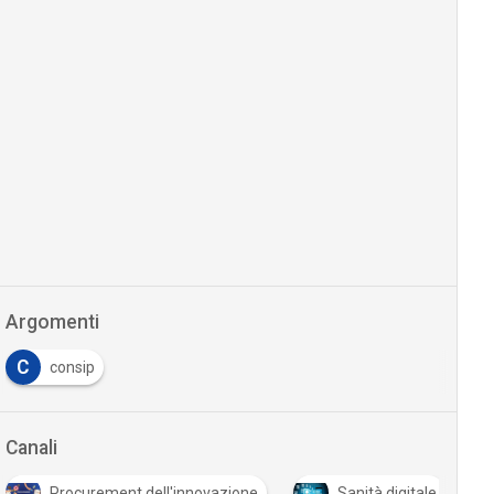
Argomenti
C
consip
Canali
Procurement dell'innovazione
Sanità digitale