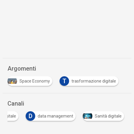
Argomenti
T
Space Economy
trasformazione digitale
Canali
D
 digitale
data management
Sanità digitale