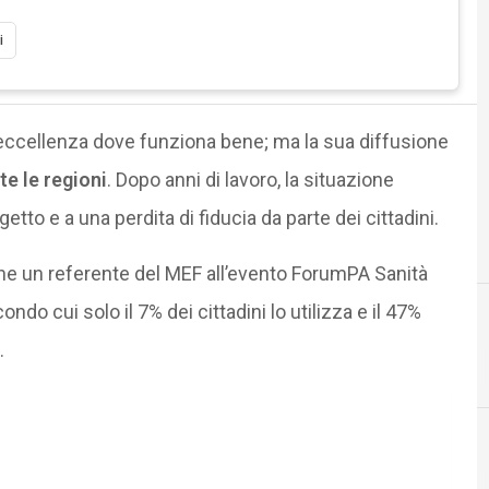
i
eccellenza dove funziona bene; ma la sua diffusione
te le regioni
. Dopo anni di lavoro, la situazione
etto e a una perdita di fiducia da parte dei cittadini.
he un referente del MEF all’evento ForumPA Sanità
ndo cui solo il 7% dei cittadini lo utilizza e il 47%
.
Agid Agenzia per l'Italia Digitale