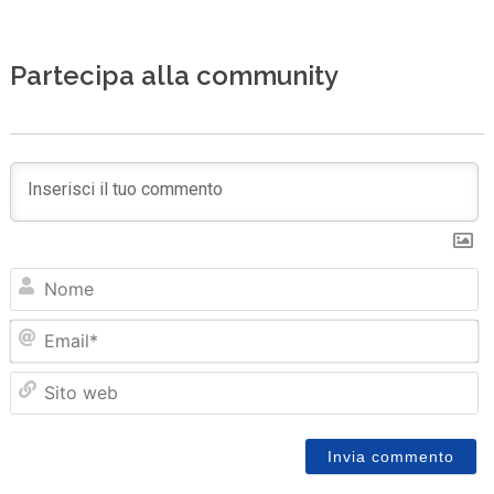
Partecipa alla community
N
Em
Sit
we