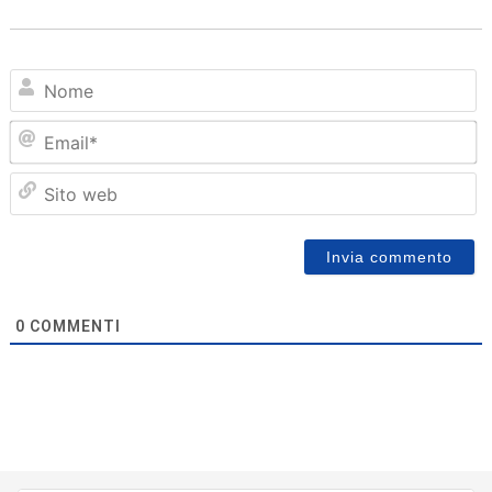
N
Em
Sit
we
0
COMMENTI