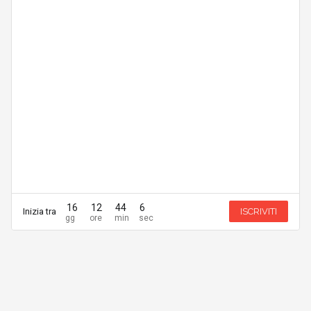
16
12
44
6
Inizia tra
ISCRIVITI