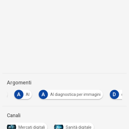
Argomenti
A
A
D
AI
AI diagnostica per immagini
deep le
Canali
Mercati digitali
Sanità digitale