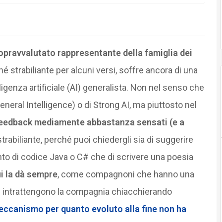
opravvalutato rappresentante della famiglia dei
é strabiliante per alcuni versi, soffre ancora di una
elligenza artificiale (AI) generalista. Non nel senso che
General Intelligence) o di Strong AI, ma piuttosto nel
 feedback mediamente abbastanza sensati (e a
 strabiliante, perché puoi chiedergli sia di suggerire
to di codice Java o C# che di scrivere una poesia
ui la dà sempre
, come compagnoni che hanno una
he intrattengono la compagnia chiacchierando
meccanismo per quanto evoluto alla fine non ha