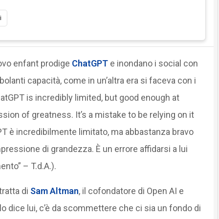
i
uovo enfant prodige
ChatGPT
e inondano i social con
lanti capacità, come in un’altra era si faceva con i
tGPT is incredibly limited, but good enough at
ion of greatness. It’s a mistake to be relying on it
PT è incredibilmente limitato, ma abbastanza bravo
ressione di grandezza. È un errore affidarsi a lui
nto” – T.d.A.).
ratta di
Sam Altman
, il cofondatore di Open AI e
 lo dice lui, c’è da scommettere che ci sia un fondo di