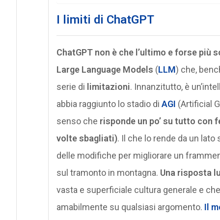
I limiti di ChatGPT
ChatGPT non è che l’ultimo e forse più s
Large Language Models
(
LLM
) che, bench
serie di
limitazioni
. Innanzitutto, è un’int
abbia raggiunto lo stadio di
AGI
(Artificial 
senso che
risponde un po’ su tutto con
volte sbagliati)
. Il che lo rende da un lato
delle modifiche per migliorare un frammen
sul tramonto in montagna.
Una risposta l
vasta e superficiale cultura generale e c
amabilmente su qualsiasi argomento.
Il 