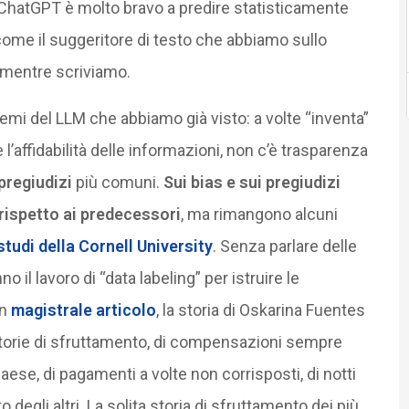
 ChatGPT è molto bravo a predire statisticamente
 come il suggeritore di testo che abbiamo sullo
 mentre scriviamo.
lemi del LLM che abbiamo già visto: a volte “inventa”
l’affidabilità delle informazioni, non c’è trasparenza
pregiudizi
più comuni.
Sui bias e sui pregiudizi
rispetto ai predecessori
, ma rimangono alcuni
studi della Cornell University
. Senza parlare delle
 il lavoro di “data labeling” per istruire le
un
magistrale articolo
, la storia di Oskarina Fuentes
storie di sfruttamento, di compensazioni sempre
aese, di pagamenti a volte non corrisposti, di notti
egli altri. La solita storia di sfruttamento dei più