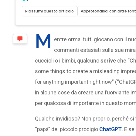
Riassumi questo articolo
Approfondisci con altre font
M
entre ormai tutti giocano con il n
commenti estasiati sulle sue mirabo
cuccioli o i bimbi, qualcuno
scrive
che “Cha
some things to create a misleading impress
for anything important right now” (“ChatG
in alcune cose da creare una fuorviante imp
per qualcosa di importante in questo mome
Qualche invidioso? Non proprio, perché si t
“papà” del piccolo prodigio
ChatGPT
. E se