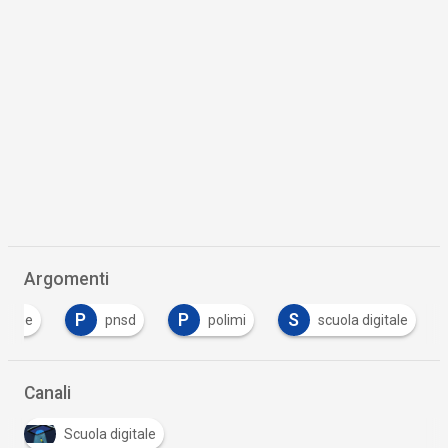
Argomenti
P
P
S
zione
pnsd
polimi
scuola digitale
Canali
Scuola digitale