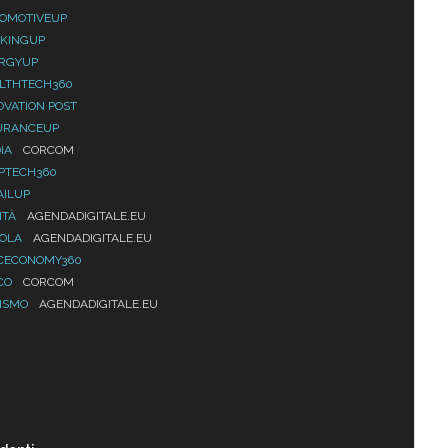
OMOTIVEUP
KINGUP
RGYUP
LTHTECH360
OVATION POST
URANCEUP
IA
CORCOM
PTECH360
AILUP
ITÀ
AGENDADIGITALE.EU
UOLA
AGENDADIGITALE.EU
CECONOMY360
CO
CORCOM
ISMO
AGENDADIGITALE.EU