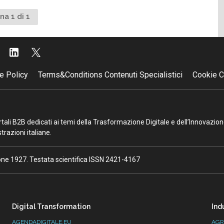
na 1 di 1
e Policy
Terms&Conditions Contenuti Specialistici
Cookie C
portali B2B dedicati ai temi della Trasformazione Digitale e dell’Innovazio
razioni italiane.
ione 1927. Testata scientifica ISSN 2421-4167
Digital Transformation
Ind
AGENDADIGITALE.EU
AGR