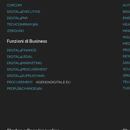
CORCOM
AUT
DIGITAL4EXECUTIVE
BAN
DIGITAL4PMI
ENE
TECHCOMPANY360
HEA
ZEROUNO
INN
INS
Funzioni di Business
MED
PRO
DIGITAL4FINANCE
RET
DIGITAL4LEGAL
SAN
DIGITAL4MARKETING
SC
DIGITAL4PROCUREMENT
SPA
DIGITAL4SUPPLYCHAIN
TEL
PROCUREMENT
AGENDADIGITALE.EU
TUR
PEOPLE&CHANGE360