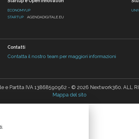
Startup e Open Innovation
Stu
ECONOMYUP
UNI
STARTUP
AGENDADIGITALE.EU
Contatti
Contatta il nostro team per maggiori informazioni
ale e Partita IVA 13868590962 - © 2026 Nextwork360. AL
Mappa del sito
i.