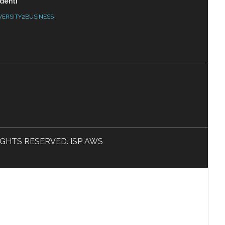
denti
VERSITY2BUSINESS
L RIGHTS RESERVED. ISP AWS