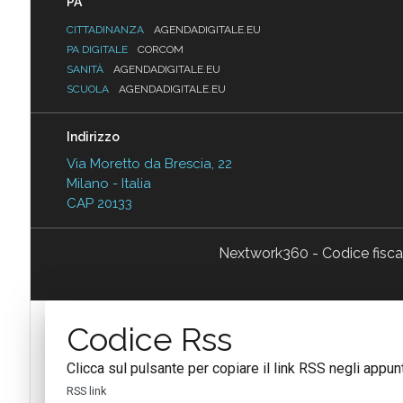
PA
CITTADINANZA
AGENDADIGITALE.EU
PA DIGITALE
CORCOM
SANITÀ
AGENDADIGITALE.EU
SCUOLA
AGENDADIGITALE.EU
Indirizzo
Via Moretto da Brescia, 22
Milano - Italia
CAP 20133
Nextwork360 - Codice fisc
Codice Rss
Clicca sul pulsante per copiare il link RSS negli appunt
RSS link