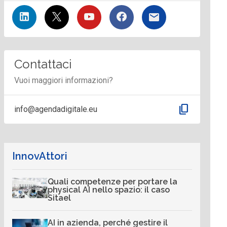
Contattaci
Vuoi maggiori informazioni?
content_copy
info@agendadigitale.eu
InnovAttori
Quali competenze per portare la
physical AI nello spazio: il caso
Sitael
AI in azienda, perché gestire il