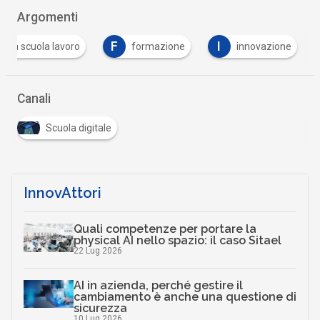
Argomenti
F
I
anza scuola lavoro
formazione
innovazione
Canali
Scuola digitale
InnovAttori
Quali competenze per portare la
physical AI nello spazio: il caso Sitael
22 Lug 2026
AI in azienda, perché gestire il
cambiamento è anche una questione di
sicurezza
10 Lug 2026