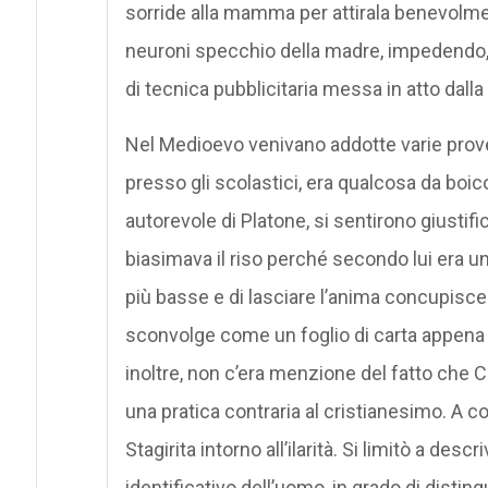
sorride alla mamma per attirala benevolmen
neuroni specchio della madre, impedendo, 
di tecnica pubblicitaria messa in atto dalla
Nel Medioevo venivano addotte varie prove
presso gli scolastici, era qualcosa da boic
autorevole di Platone, si sentirono giustifi
biasimava il riso perché secondo lui era un
più basse e di lasciare l’anima concupiscent
sconvolge come un foglio di carta appena a
inoltre, non c’era menzione del fatto che C
una pratica contraria al cristianesimo. A c
Stagirita intorno all’ilarità. Si limitò a de
identificativo dell’uomo, in grado di distin