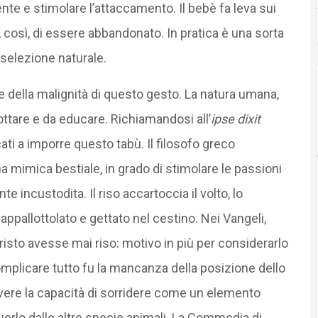
te e stimolare l’attaccamento. Il bebè fa leva sui
così, di essere abbandonato. In pratica è una sorta
 selezione naturale.
 della malignità di questo gesto. La natura umana,
ottare e da educare. Richiamandosi all’
ipse dixit
cati a imporre questo tabù. Il filosofo greco
a mimica bestiale, in grado di stimolare le passioni
e incustodita. Il riso accartoccia il volto, lo
ppallottolato e gettato nel cestino. Nei Vangeli,
risto avesse mai riso: motivo in più per considerarlo
omplicare tutto fu la mancanza della posizione dello
scrivere la capacità di sorridere come un elemento
guerlo dalle altre specie animali. La Commedia di