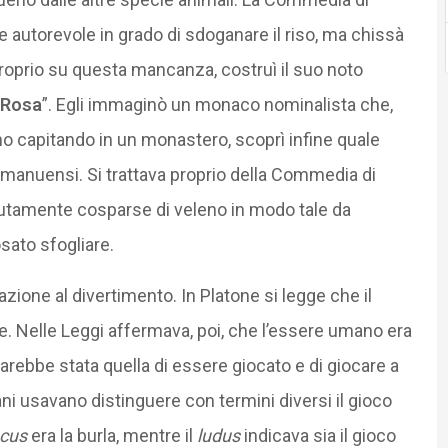
 autorevole in grado di sdoganare il riso, ma chissà
proprio su questa mancanza, costruì il suo noto
 Rosa
”. Egli immaginò un monaco nominalista che,
o capitando in un monastero, scoprì infine quale
 amanuensi. Si trattava proprio della Commedia di
volutamente cosparse di veleno in modo tale da
sato sfogliare.
azione al divertimento. In Platone si legge che il
. Nelle Leggi affermava, poi, che l’essere umano era
 sarebbe stata quella di essere giocato e di giocare a
ni usavano distinguere con termini diversi il gioco
ocus
era la burla, mentre il
ludus
indicava sia il gioco