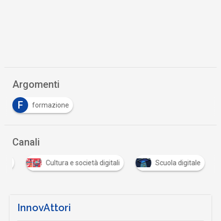
Argomenti
F
formazione
Canali
tali
Cultura e società digitali
Scuola digitale
InnovAttori