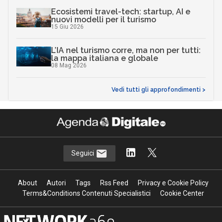
Ecosistemi travel-tech: startup, AI e
nuovi modelli per il turismo
15 Giu 2026
L’IA nel turismo corre, ma non per tutti:
la mappa italiana e globale
08 Mag 2026
Vedi tutti gli approfondimenti >
Seguici
About
Autori
Tags
Rss Feed
Privacy e Cookie Policy
Terms&Conditions Contenuti Specialistici
Cookie Center