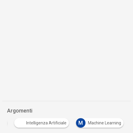
Argomenti
M
one
Intelligenza Artificiale
Machine Learning