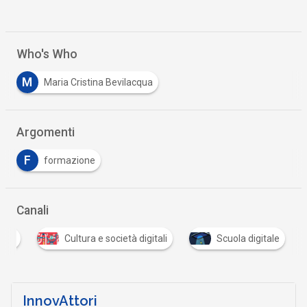
Who's Who
M
Maria Cristina Bevilacqua
Argomenti
F
formazione
Canali
tali
Cultura e società digitali
Scuola digitale
InnovAttori