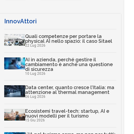
InnovAttori
Quali competenze per portare la
physical AI nello spazio: il caso Sitael
22 Lug 2026
AI in azienda, perché gestire il
cambiamento è anche una questione
di sicurezza
10 Lug 2026
Data center, quanto cresce l’Italia: ma
attenzione al thermal management
06 Lug 2026
Ecosistemi travel-tech: startup, AI e
nuovi modelli per il turismo
15 Giu 2026