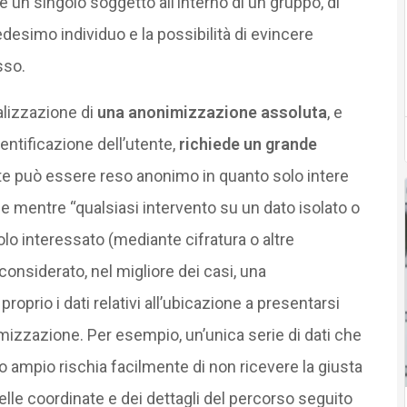
re un singolo soggetto all’interno di un gruppo, di
medesimo individuo e la possibilità di evincere
sso.
alizzazione di
una anonimizzazione assoluta
, e
entificazione dell’utente,
richiede un grande
nte può essere reso anonimo in quanto solo intere
ne mentre “qualsiasi intervento su un dato isolato o
ngolo interessato (mediante cifratura o altre
nsiderato, nel migliore dei casi, una
oprio i dati relativi all’ubicazione a presentarsi
imizzazione. Per esempio, un’unica serie di dati che
o ampio rischia facilmente di non ricevere la giusta
elle coordinate e dei dettagli del percorso seguito