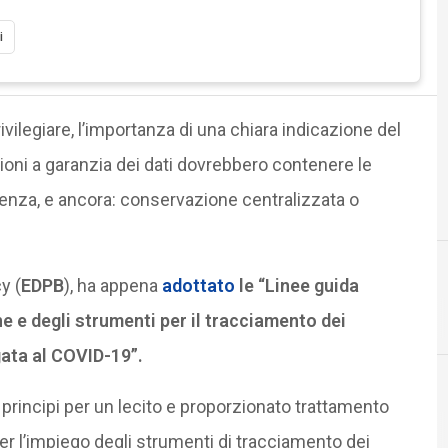
i
vilegiare, l’importanza di una chiara indicazione del
isioni a garanzia dei dati dovrebbero contenere le
genza, e ancora: conservazione centralizzata o
y (
EDPB
), ha appena
adottato
le “Linee guida
C
conservazione digitale
ne e degli strumenti per il tracciamento dei
gata al COVID-19”.
i principi per un lecito e proporzionato trattamento
 per l’impiego degli strumenti di tracciamento dei