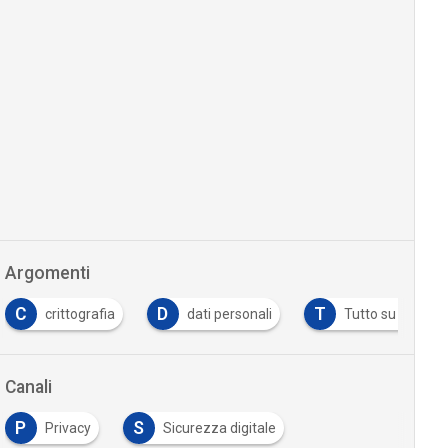
Argomenti
C
D
T
crittografia
dati personali
Tutto su GDPR
Canali
P
S
Privacy
Sicurezza digitale