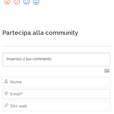
Partecipa alla community
N
Em
Sit
we