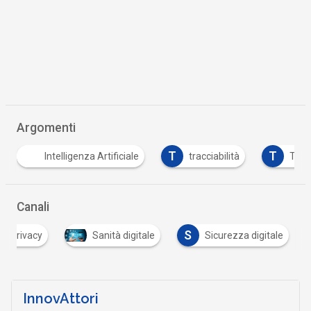
Argomenti
T
T
Intelligenza Artificiale
tracciabilità
Tutt
Canali
S
Privacy
Sanità digitale
Sicurezza digitale
InnovAttori