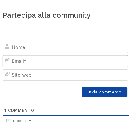
Partecipa alla community
N
Em
Sit
we
1
COMMENTO
Più recenti