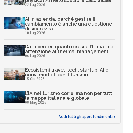
physical AI nello spazio: il caso Sitael
22 Lug 2026
AI in azienda, perché gestire il
cambiamento è anche una questione
di sicurezza
10 Lug 2026
Data center, quanto cresce l’Italia: ma
attenzione al thermal management
06 Lug 2026
Ecosistemi travel-tech: startup, AI e
nuovi modelli per il turismo
15 Giu 2026
L’IA nel turismo corre, ma non per tutti:
la mappa italiana e globale
08 Mag 2026
Vedi tutti gli approfondimenti >