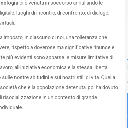
cnologia
ci è venuta in soccorso annullando le
gitale, luoghi di incontro, di confronto, di dialogo,
rtuali.
 imposto, in ciascuno di noi, una tolleranza che
re, rispetto a doverose ma significative rinunce e
mente più evidenti sono apparse le misure limitative di
al lavoro, all’iniziativa economica e la stessa libertà
ulle nostre abitudini e sui nostri stili di vita. Quella
società che è la popolazione detenuta, poi ha dovuto
 di risocializzazione in un contesto di grande
ndividuale.