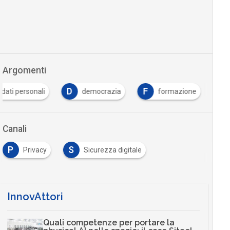
Argomenti
D
F
dati personali
democrazia
formazione
Canali
P
S
Privacy
Sicurezza digitale
InnovAttori
Quali competenze per portare la