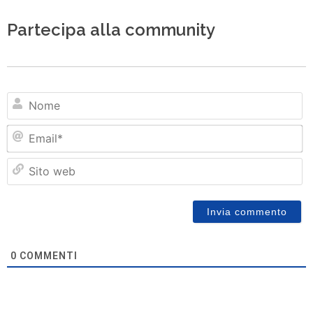
Partecipa alla community
N
Em
Si
w
0
COMMENTI