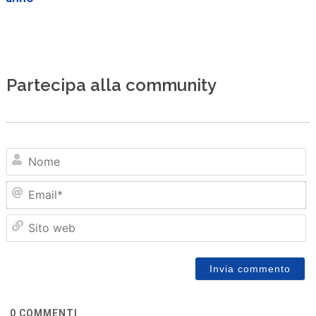
Partecipa alla community
N
Em
Sit
we
0
COMMENTI