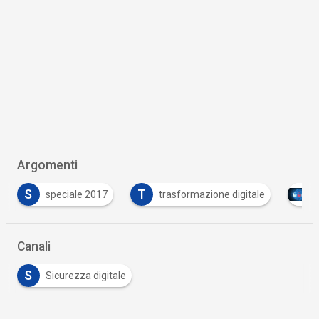
Argomenti
T
le 2017
trasformazione digitale
Tutto su Cyber Se
Canali
S
Sicurezza digitale