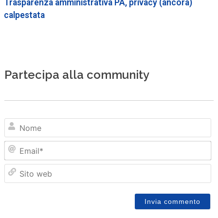
Trasparenza amministrativa PA, privacy (ancora)
calpestata
Partecipa alla community
N
Em
Sit
we