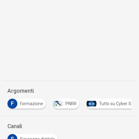
Argomenti
U
PNRR
Tutto su Cyber Security
UE
Canali
S
Sicurezza digitale