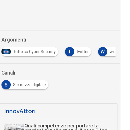
Argomenti
T
W
Tutto su Cyber Security
twitter
wi-fi pubbli
Canali
S
Sicurezza digitale
InnovAttori
Quali competenze per portare la