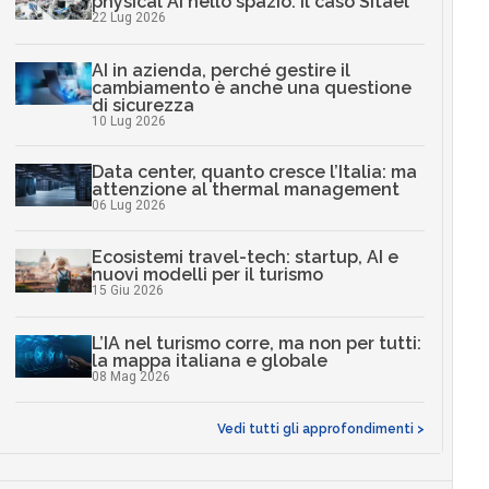
physical AI nello spazio: il caso Sitael
22 Lug 2026
AI in azienda, perché gestire il
cambiamento è anche una questione
di sicurezza
10 Lug 2026
Data center, quanto cresce l’Italia: ma
attenzione al thermal management
06 Lug 2026
Ecosistemi travel-tech: startup, AI e
nuovi modelli per il turismo
15 Giu 2026
L’IA nel turismo corre, ma non per tutti:
la mappa italiana e globale
08 Mag 2026
Vedi tutti gli approfondimenti >