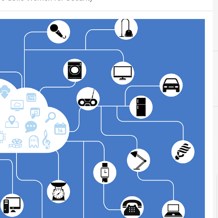
I
internet of things