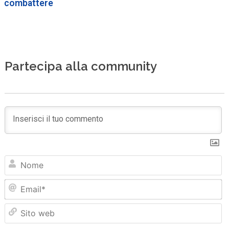
combattere
Partecipa alla community
N
Em
Sit
we