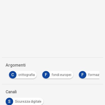
Argomenti
C
F
F
crittografia
fondi europei
formazione
Canali
S
Sicurezza digitale