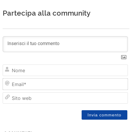
Partecipa alla community
N
Em
Sit
we