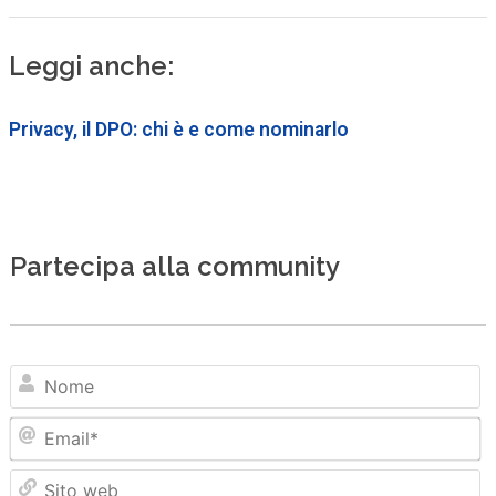
Leggi anche:
Privacy, il DPO: chi è e come nominarlo
Partecipa alla community
N
Em
Sit
we