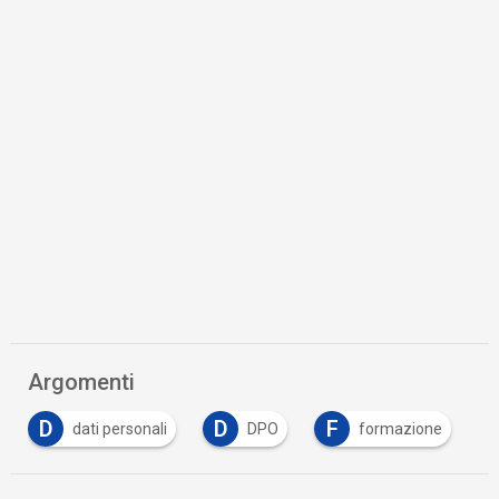
Argomenti
D
D
F
dati personali
DPO
formazione