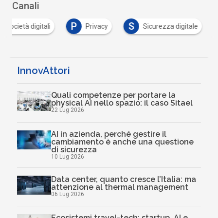
Canali
P
S
e società digitali
Privacy
Sicurezza digitale
InnovAttori
Quali competenze per portare la
physical AI nello spazio: il caso Sitael
22 Lug 2026
AI in azienda, perché gestire il
cambiamento è anche una questione
di sicurezza
10 Lug 2026
Data center, quanto cresce l’Italia: ma
attenzione al thermal management
06 Lug 2026
Ecosistemi travel-tech: startup, AI e