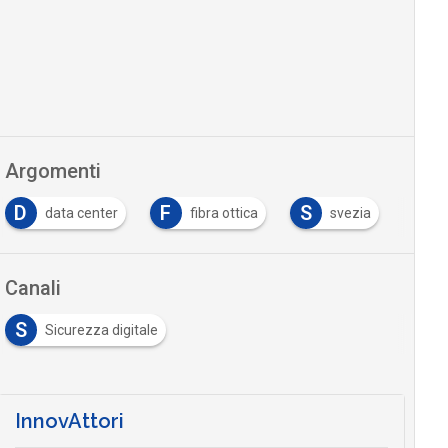
Argomenti
D
F
S
data center
fibra ottica
svezia
Canali
S
Sicurezza digitale
InnovAttori