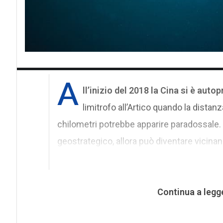
A
ll’inizio del 2018 la Cina si è aut
limitrofo all’Artico quando la distanza
chilometri potrebbe apparire paradossale. 
geostrategico, allora può diventare vicinan
Continua a legg