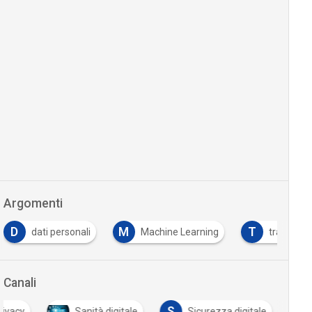
Argomenti
D
M
T
dati personali
Machine Learning
tracciabili
Canali
S
rivacy
Sanità digitale
Sicurezza digitale