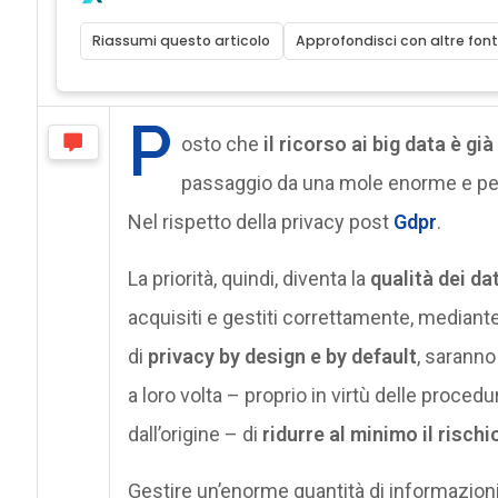
Riassumi questo articolo
Approfondisci con altre font
P
osto che
il ricorso ai big data è g
passaggio da una mole enorme e per c
Nel rispetto della privacy post
Gdpr
.
La priorità, quindi, diventa la
qualità dei d
acquisiti e gestiti correttamente, median
di
privacy by design e by default
, saranno
a loro volta – proprio in virtù delle proced
dall’origine – di
ridurre al minimo il rischi
Gestire un’enorme quantità di informazioni