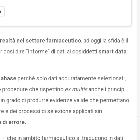
i
ià realtà nel settore farmaceutico
, ad oggi la sfida è il
osì dire “informe” di dati ai cosiddetti
smart data
.
atabase
perché solo dati accuratamente selezionati,
te procedure che rispettino
ex multis
anche i principi
 in grado di produrre evidenze valide che permettano
B
big data
ure e dei processi di selezione applicati sin
o di errore.
 – che in ambito farmaceutico si traducono in dati
P
P