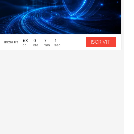
63
0
7
0
ISCRIVITI
Inizia tra