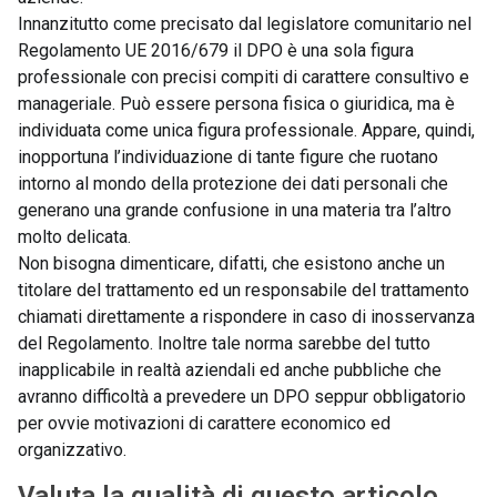
Innanzitutto come precisato dal legislatore comunitario nel
Regolamento UE 2016/679 il DPO è una sola figura
professionale con precisi compiti di carattere consultivo e
manageriale. Può essere persona fisica o giuridica, ma è
individuata come unica figura professionale. Appare, quindi,
inopportuna l’individuazione di tante figure che ruotano
intorno al mondo della protezione dei dati personali che
generano una grande confusione in una materia tra l’altro
molto delicata.
Non bisogna dimenticare, difatti, che esistono anche un
titolare del trattamento ed un responsabile del trattamento
chiamati direttamente a rispondere in caso di inosservanza
del Regolamento. Inoltre tale norma sarebbe del tutto
inapplicabile in realtà aziendali ed anche pubbliche che
avranno difficoltà a prevedere un DPO seppur obbligatorio
per ovvie motivazioni di carattere economico ed
organizzativo.
Valuta la qualità di questo articolo