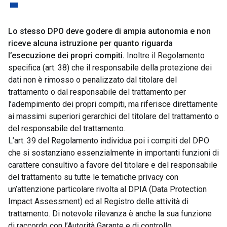
Lo stesso DPO deve godere di ampia autonomia e non
riceve alcuna istruzione per quanto riguarda
l’esecuzione dei propri compiti.
Inoltre il Regolamento
specifica (art. 38) che il responsabile della protezione dei
dati non è rimosso o penalizzato dal titolare del
trattamento o dal responsabile del trattamento per
l’adempimento dei propri compiti, ma riferisce direttamente
ai massimi superiori gerarchici del titolare del trattamento o
del responsabile del trattamento.
L’art. 39 del Regolamento individua poi i compiti del DPO
che si sostanziano essenzialmente in importanti funzioni di
carattere consultivo a favore del titolare e del responsabile
del trattamento su tutte le tematiche privacy con
un’attenzione particolare rivolta al
DPIA
(Data Protection
Impact Assessment) ed al Registro delle attività di
trattamento. Di notevole rilevanza è anche la sua funzione
di raccordo con l’Autorità Garante e di controllo