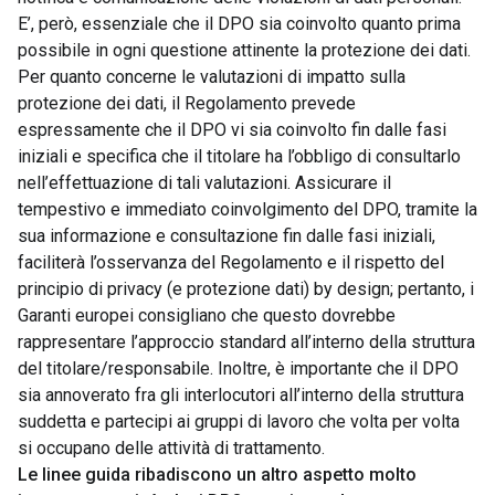
E’, però, essenziale che il DPO sia coinvolto quanto prima
possibile in ogni questione attinente la protezione dei dati.
Per quanto concerne le valutazioni di impatto sulla
protezione dei dati, il Regolamento prevede
espressamente che il DPO vi sia coinvolto fin dalle fasi
iniziali e specifica che il titolare ha l’obbligo di consultarlo
nell’effettuazione di tali valutazioni. Assicurare il
tempestivo e immediato coinvolgimento del DPO, tramite la
sua informazione e consultazione fin dalle fasi iniziali,
faciliterà l’osservanza del Regolamento e il rispetto del
principio di privacy (e protezione dati) by design; pertanto, i
Garanti europei consigliano che questo dovrebbe
rappresentare l’approccio standard all’interno della struttura
del titolare/responsabile. Inoltre, è importante che il DPO
sia annoverato fra gli interlocutori all’interno della struttura
suddetta e partecipi ai gruppi di lavoro che volta per volta
si occupano delle attività di trattamento.
Le linee guida ribadiscono un altro aspetto molto