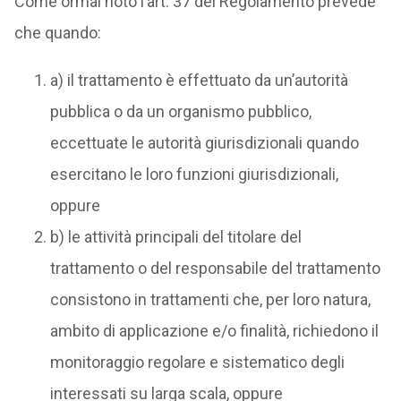
Come ormai noto l’art. 37 del Regolamento prevede
che quando:
a) il trattamento è effettuato da un’autorità
pubblica o da un organismo pubblico,
eccettuate le autorità giurisdizionali quando
esercitano le loro funzioni giurisdizionali,
oppure
b) le attività principali del titolare del
trattamento o del responsabile del trattamento
consistono in trattamenti che, per loro natura,
ambito di applicazione e/o finalità, richiedono il
monitoraggio regolare e sistematico degli
interessati su larga scala, oppure