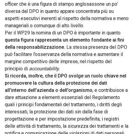
officer che è una figura di stampo anglosassone un po’
diversa dal DPO in quanto appare concentrata più su
aspetti esecutivi inerenti al rispetto della normativa e meno
manageriali o comunque di alto livello.
Per il WP29 la nomina di un DPO è importante in quanto
questa figura rappresenta un elemento fondante ai fini
della responsabilizzazione.
La stessa presenza del DPO
può facilitare l’osservanza della normativa e aumentare il
margine competitivo delle imprese, nel rispetto del
principio di
accountability.
Si ricorda, inoltre, che il DPO svolge un ruolo chiave nel
promuovere la cultura della protezione dei dati
all’interno dell’azienda o dell’organismo
, e contribuisce a
dare attuazione a elementi essenziali del Regolamento
quali i principi fondamentali del trattamento, i diritti degli
interessati, la protezione dei dati sin dalla fase di
progettazione e per impostazione predefinita, i registri
delle attività di trattamento, la sicurezza dei trattamenti e la
notifica e comunicazione delle violazioni di dati personali.