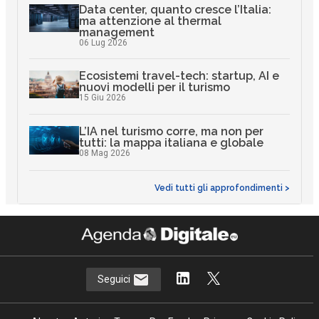
Data center, quanto cresce l’Italia:
ma attenzione al thermal
management
06 Lug 2026
Ecosistemi travel-tech: startup, AI e
nuovi modelli per il turismo
15 Giu 2026
L’IA nel turismo corre, ma non per
tutti: la mappa italiana e globale
08 Mag 2026
Vedi tutti gli approfondimenti >
Seguici