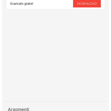
Scaricalo gratis!
DOWNLOAD
Argomenti