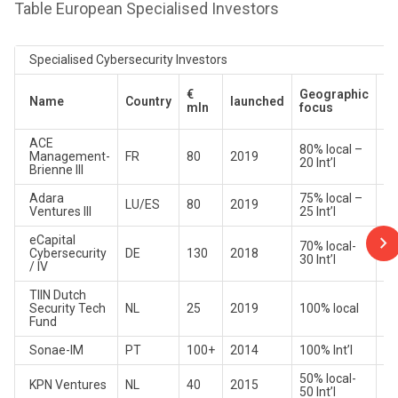
Table European Specialised Investors
Specialised Cybersecurity Investors
Ti
€
Geographic
Name
Country
launched
si
mln
focus
ml
ACE
80% local –
Management-
FR
80
2019
€3
20 Int’l
Brienne III
Adara
75% local –
€0
LU/ES
80
2019
Ventures III
25 Int’l
2.
eCapital
70% local-
Cybersecurity
DE
130
2018
€0
30 Int’l
/ IV
TIIN Dutch
€0
Security Tech
NL
25
2019
100% local
2.
Fund
Sonae-IM
PT
100+
2014
100% Int’l
€2
50% local-
€0
KPN Ventures
NL
40
2015
50 Int’l
2.