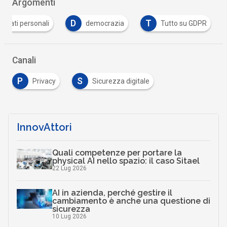
Argomenti
D
T
dati personali
democrazia
Tutto su GDPR
Canali
P
S
Privacy
Sicurezza digitale
InnovAttori
Quali competenze per portare la
physical AI nello spazio: il caso Sitael
22 Lug 2026
AI in azienda, perché gestire il
cambiamento è anche una questione di
sicurezza
10 Lug 2026