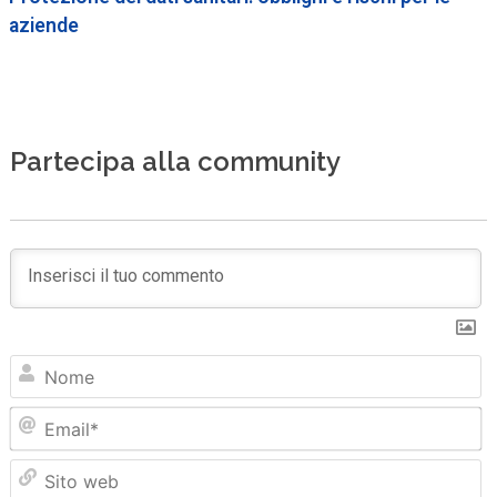
aziende
Partecipa alla community
N
Em
Sit
we