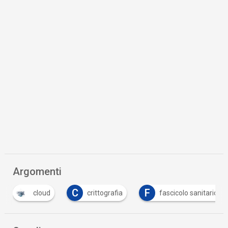
Argomenti
C
F
cloud
crittografia
fascicolo sanitario elettronic