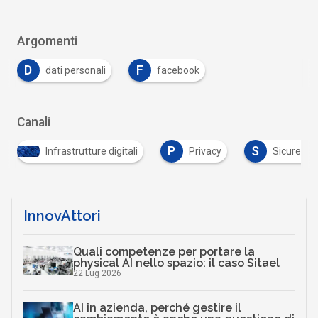
Argomenti
D
F
dati personali
facebook
Canali
P
S
Infrastrutture digitali
Privacy
Sicurezza digital
InnovAttori
Quali competenze per portare la
physical AI nello spazio: il caso Sitael
22 Lug 2026
AI in azienda, perché gestire il