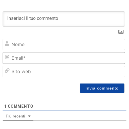
N
Em
Sit
we
1
COMMENTO
Più recenti