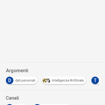
Argomenti
D
T
dati personali
Intelligenza Artificiale
Tu
Canali