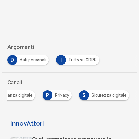
Argomenti
D
T
dati personali
Tutto su GDPR
Canali
P
S
adinanza digitale
Privacy
Sicurezza digitale
InnovAttori