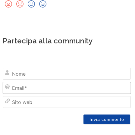
Partecipa alla community
N
Em
Sit
we