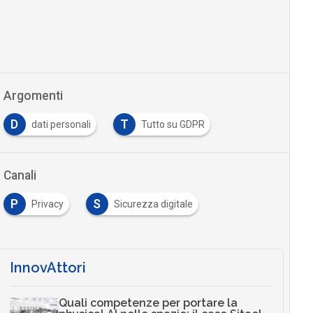
Argomenti
D
T
dati personali
Tutto su GDPR
Canali
P
S
Privacy
Sicurezza digitale
InnovAttori
Quali competenze per portare la