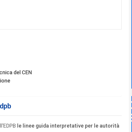
ecnica del CEN
zione
Edpb
all’EDPB
le linee guida interpretative per le autorità