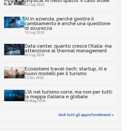
physical AI nello spazio: il caso Sitael
22 Lug 2026
AI in azienda, perché gestire il
cambiamento è anche una questione
di sicurezza
10 Lug 2026
Data center, quanto cresce l’Italia: ma
attenzione al thermal management
06 Lug 2026
Ecosistemi travel-tech: startup, AI e
nuovi modelli per il turismo
15 Giu 2026
L’IA nel turismo corre, ma non per tutti:
la mappa italiana e globale
08 Mag 2026
Vedi tutti gli approfondimenti >