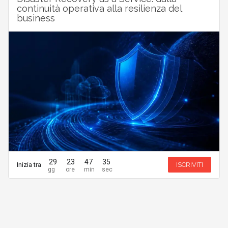
continuità operativa alla resilienza del
business
29
23
47
35
Inizia tra
ISCRIVITI