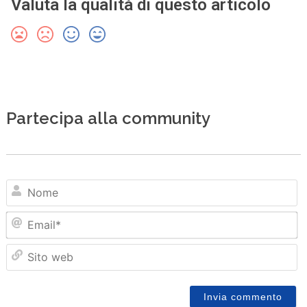
Valuta la qualità di questo articolo
Partecipa alla community
N
Em
Sit
we