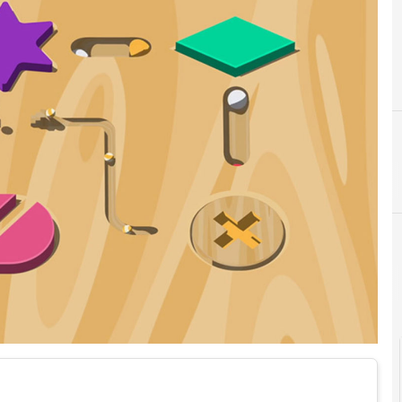
B
big data