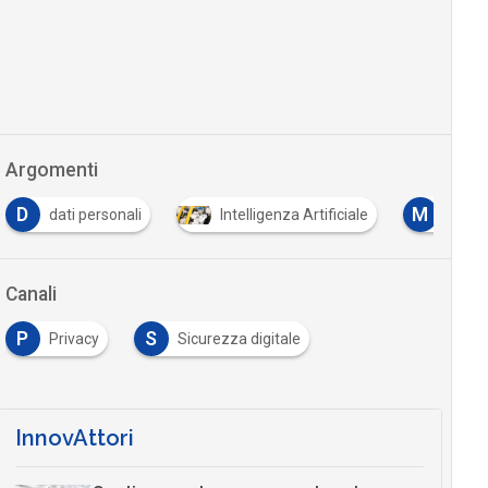
Argomenti
D
M
dati personali
Intelligenza Artificiale
Machi
Canali
P
S
Privacy
Sicurezza digitale
InnovAttori