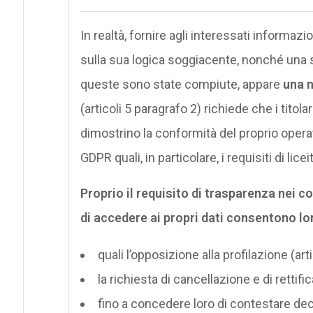
In realtà, fornire agli interessati informaz
sulla sua logica soggiacente, nonché una
queste sono state compiute, appare
una n
(articoli 5 paragrafo 2) richiede che i titola
dimostrino la conformità del proprio operat
GDPR quali, in particolare, i requisiti di lice
Proprio il requisito di trasparenza nei con
di accedere ai propri dati consentono loro 
quali l’opposizione alla profilazione (art
la richiesta di cancellazione e di rettific
fino a concedere loro di contestare deci